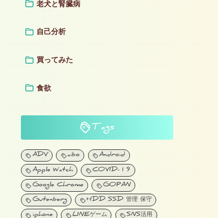
老犬と腎臓病
自己分析
買ってみた
食欲
Tags
ADV
aibo
Android
Apple Watch
COVID-19
Google Chrome
GOPAN
Gutenberg
HDD SSD 管理 保守
iphone
LINEゲーム
SNS活用