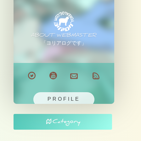
ABOUT WEBMASTER
「ヨリアログです」
PROFILE
Category