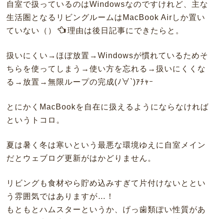
自室で扱っているのはWindowsなのですけれど、主な
生活圏となるリビングルームはMacBook Airしか置い
ていない（）
理由は後日記事にできたらと。
扱いにくい→ほぼ放置→Windowsが慣れているためそ
ちらを使ってしまう→使い方を忘れる→扱いにくくな
る→放置→無限ループの完成(ﾉ∀`)ｱﾁｬｰ
とにかくMacBookを自在に扱えるようにならなければ
というトコロ。
夏は暑く冬は寒いという最悪な環境ゆえに自室メイン
だとウェブログ更新がはかどりません。
リビングも食材やら貯め込みすぎて片付けないととい
う雰囲気ではありますが…！
もともとハムスターというか、げっ歯類ぽい性質があ