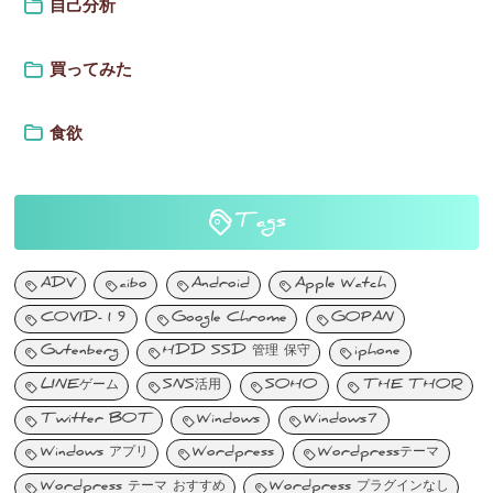
自己分析
買ってみた
食欲
Tags
ADV
aibo
Android
Apple Watch
COVID-19
Google Chrome
GOPAN
Gutenberg
HDD SSD 管理 保守
iphone
LINEゲーム
SNS活用
SOHO
THE THOR
Twitter BOT
Windows
Windows7
Windows アプリ
Wordpress
Wordpressテーマ
Wordpress テーマ おすすめ
Wordpress プラグインなし