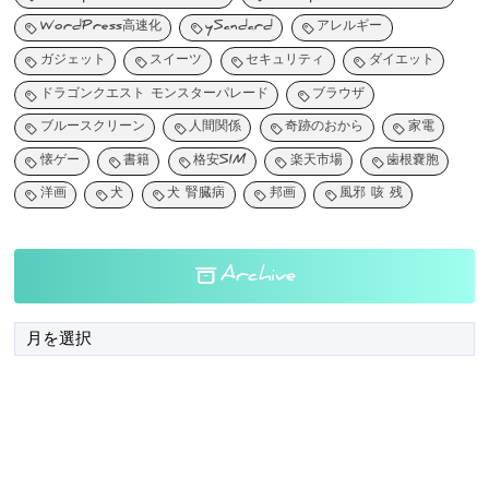
WordPress高速化
ySandard
アレルギー
ガジェット
スイーツ
セキュリティ
ダイエット
ドラゴンクエスト モンスターパレード
ブラウザ
ブルースクリーン
人間関係
奇跡のおから
家電
懐ゲー
書籍
格安SIM
楽天市場
歯根嚢胞
洋画
犬
犬 腎臓病
邦画
風邪 咳 残
Archive