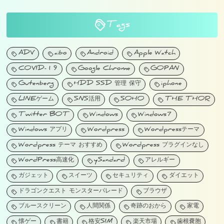
Tags
ADV
aibo
Android
Apple Watch
COVID-19
Google Chrome
GOPAN
Gutenberg
HDD SSD 管理 保守
iphone
LINEゲーム
SNS活用
SOHO
THE THOR
Twitter BOT
Windows
Windows7
Windows アプリ
Wordpress
Wordpressテーマ
Wordpress テーマ おすすめ
Wordpress プラグインなし
WordPress高速化
ySandard
アレルギー
ガジェット
スイーツ
セキュリティ
ダイエット
ドラゴンクエスト モンスターパレード
ブラウザ
ブルースクリーン
人間関係
奇跡のおから
家電
懐ゲー
書籍
格安SIM
楽天市場
歯根嚢胞