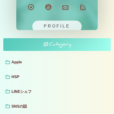
PROFILE
Category
Apple
HSP
LINEシェフ
SNSの話