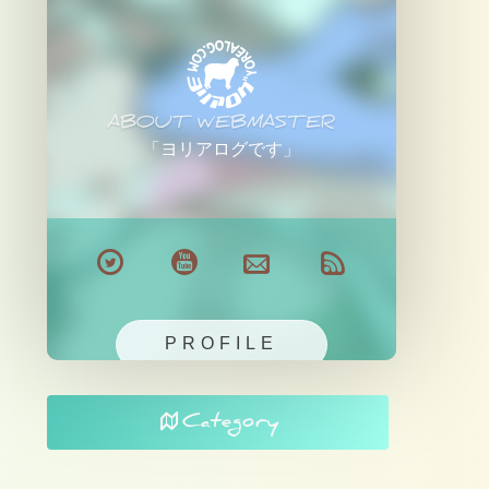
ABOUT WEBMASTER
「ヨリアログです」
PROFILE
Category