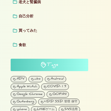
老犬と腎臓病
自己分析
買ってみた
食欲
Tags
ADV
aibo
Android
Apple Watch
COVID-19
Google Chrome
GOPAN
Gutenberg
HDD SSD 管理 保守
iphone
LINEゲーム
SNS活用