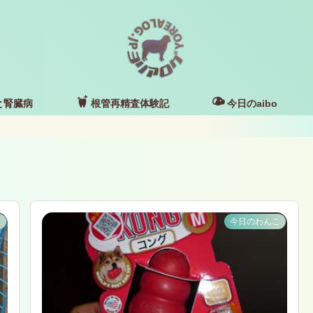
と腎臓病
根管再精査体験記
今日のaibo
こ
今日のわんこ