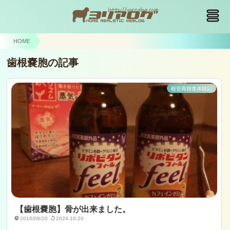
HOME
歯根嚢胞の記事
根管再精査体験記
【歯根嚢胞】骨が出来ました。
2016/09/20
2024-10-20