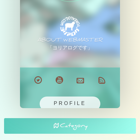
ABOUT WEBMASTER
「ヨリアログです」
PROFILE
Category