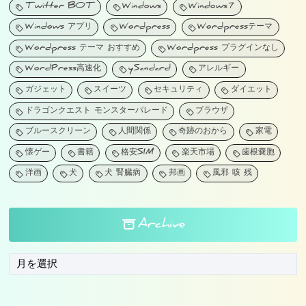
Twitter BOT
Windows
Windows7
Windows アプリ
Wordpress
Wordpressテーマ
Wordpress テーマ おすすめ
Wordpress プラグインなし
WordPress高速化
ySandard
アレルギー
ガジェット
スイーツ
セキュリティ
ダイエット
ドラゴンクエスト モンスターパレード
ブラウザ
ブルースクリーン
人間関係
奇跡のおから
家電
懐ゲー
書籍
格安SIM
楽天市場
歯根嚢胞
洋画
犬
犬 腎臓病
邦画
風邪 咳 残
Archive