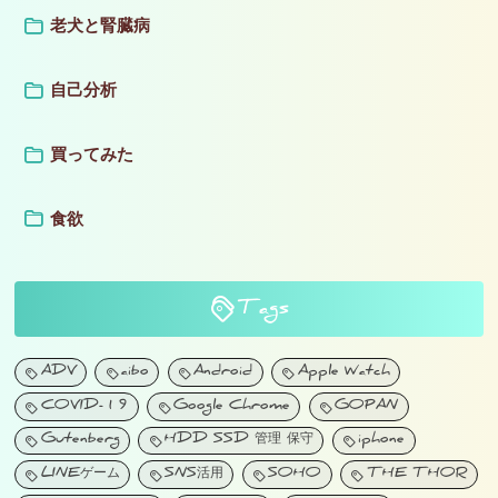
老犬と腎臓病
自己分析
買ってみた
食欲
Tags
ADV
aibo
Android
Apple Watch
COVID-19
Google Chrome
GOPAN
Gutenberg
HDD SSD 管理 保守
iphone
LINEゲーム
SNS活用
SOHO
THE THOR