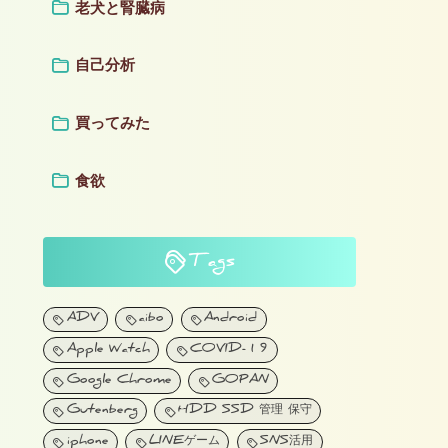
老犬と腎臓病
自己分析
買ってみた
食欲
Tags
ADV
aibo
Android
Apple Watch
COVID-19
Google Chrome
GOPAN
Gutenberg
HDD SSD 管理 保守
iphone
LINEゲーム
SNS活用