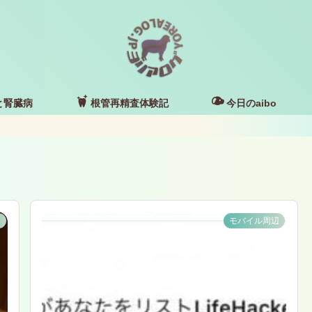
と腎臓病
根管再精査体験記
今日のaibo
e
モバイル周辺