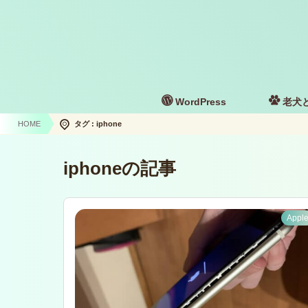
WordPress
老犬
HOME
タグ : iphone
iphoneの記事
Appl