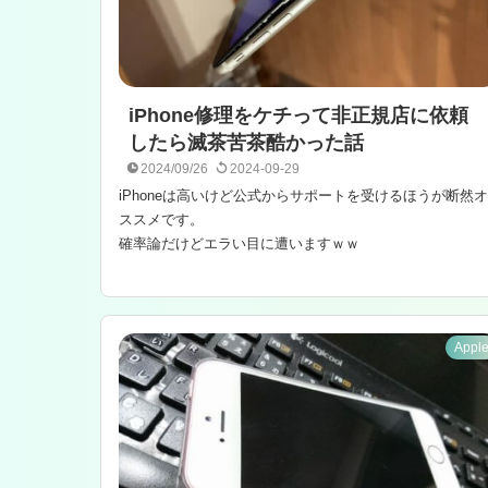
iPhone修理をケチって非正規店に依頼
したら滅茶苦茶酷かった話
2024/09/26
2024-09-29
iPhoneは高いけど公式からサポートを受けるほうが断然オ
ススメです。
確率論だけどエラい目に遭いますｗｗ
Appl