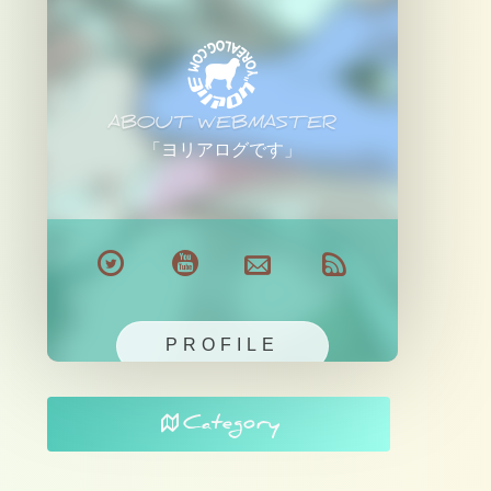
ABOUT WEBMASTER
「ヨリアログです」
PROFILE
Category