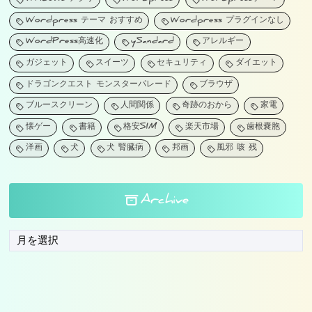
Wordpress テーマ おすすめ
Wordpress プラグインなし
WordPress高速化
ySandard
アレルギー
ガジェット
スイーツ
セキュリティ
ダイエット
ドラゴンクエスト モンスターパレード
ブラウザ
ブルースクリーン
人間関係
奇跡のおから
家電
懐ゲー
書籍
格安SIM
楽天市場
歯根嚢胞
洋画
犬
犬 腎臓病
邦画
風邪 咳 残
Archive