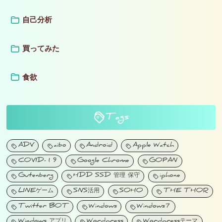
自己分析
買ってみた
食欲
Tags
ADV
aibo
Android
Apple Watch
COVID-19
Google Chrome
GOPAN
Gutenberg
HDD SSD 管理 保守
iphone
LINEゲーム
SNS活用
SOHO
THE THOR
Twitter BOT
Windows
Windows7
Windows アプリ
Wordpress
Wordpressテーマ