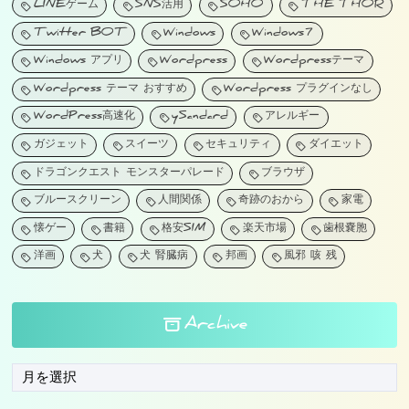
LINEゲーム
SNS活用
SOHO
THE THOR
Twitter BOT
Windows
Windows7
Windows アプリ
Wordpress
Wordpressテーマ
Wordpress テーマ おすすめ
Wordpress プラグインなし
WordPress高速化
ySandard
アレルギー
ガジェット
スイーツ
セキュリティ
ダイエット
ドラゴンクエスト モンスターパレード
ブラウザ
ブルースクリーン
人間関係
奇跡のおから
家電
懐ゲー
書籍
格安SIM
楽天市場
歯根嚢胞
洋画
犬
犬 腎臓病
邦画
風邪 咳 残
Archive