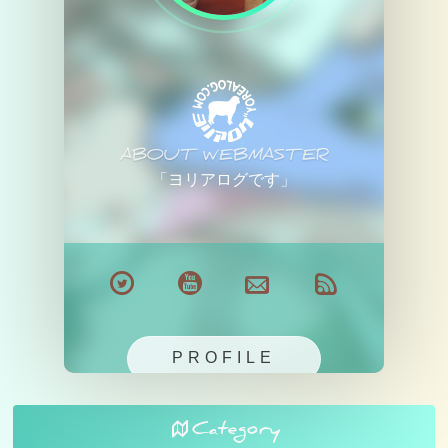
ABOUT WEBMASTER
「ヨリアログです」
PROFILE
Category