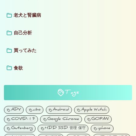
老犬と腎臓病
自己分析
買ってみた
食欲
Tags
ADV
aibo
Android
Apple Watch
COVID-19
Google Chrome
GOPAN
Gutenberg
HDD SSD 管理 保守
iphone