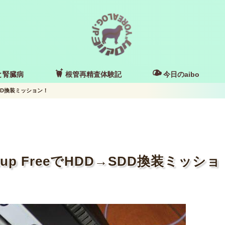
と腎臓病
根管再精査体験記
今日のaibo
D→SDD換装ミッション！
ckup FreeでHDD→SDD換装ミッショ