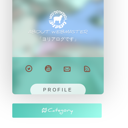
ABOUT WEBMASTER
「ヨリアログです」
PROFILE
Category