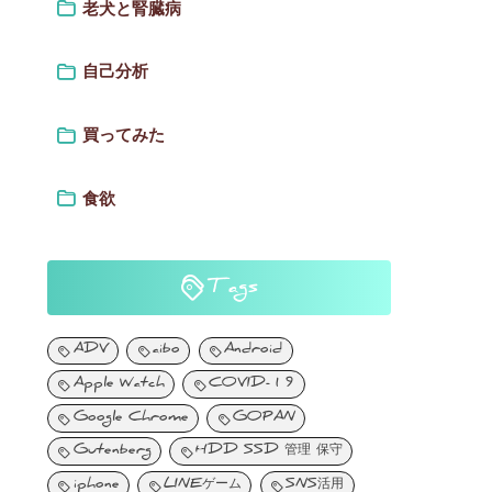
老犬と腎臓病
自己分析
買ってみた
食欲
Tags
ADV
aibo
Android
Apple Watch
COVID-19
Google Chrome
GOPAN
Gutenberg
HDD SSD 管理 保守
iphone
LINEゲーム
SNS活用