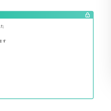
した
ます