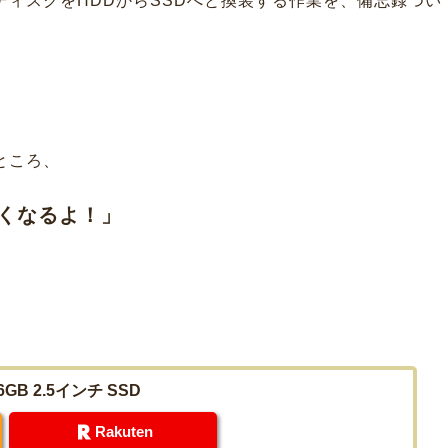
ディスクをHDDからSSDへと換装する作業を、備忘録つい
ところ、
早くなるよ！」
56GB 2.5インチ SSD
Rakuten