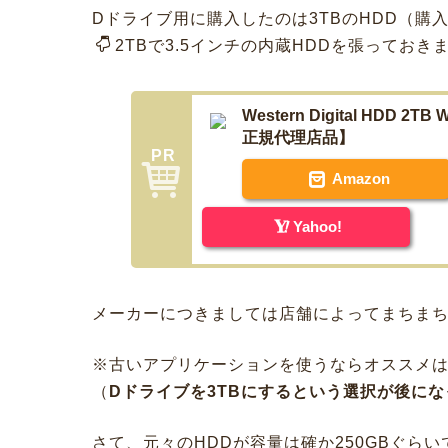
Dドライブ用に購入したのは3TBのHDD（購入価
2TBで3.5インチの内蔵HDDを張っておき
Western Digital HDD 2
正規代理店品】
Amazon
Yahoo!
メーカーにつきましては店舗によってまちま
※古いアプリケーションを使うならオススメは2
（
Dドライブを3TBにするという選択が後に
さて、元々のHDDが容量は確か250GBぐらい