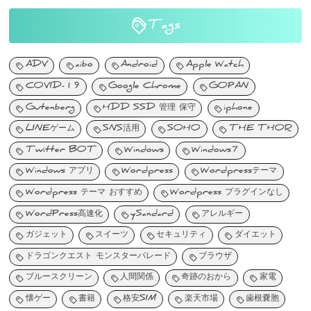
Tags
ADV
aibo
Android
Apple Watch
COVID-19
Google Chrome
GOPAN
Gutenberg
HDD SSD 管理 保守
iphone
LINEゲーム
SNS活用
SOHO
THE THOR
Twitter BOT
Windows
Windows7
Windows アプリ
Wordpress
Wordpressテーマ
Wordpress テーマ おすすめ
Wordpress プラグインなし
WordPress高速化
ySandard
アレルギー
ガジェット
スイーツ
セキュリティ
ダイエット
ドラゴンクエスト モンスターパレード
ブラウザ
ブルースクリーン
人間関係
奇跡のおから
家電
懐ゲー
書籍
格安SIM
楽天市場
歯根嚢胞