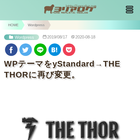
HOME
Wordpress
2019/08/17
2020-08-18
Wordpress
WPテーマをyStandard→THE
THORに再び変更。