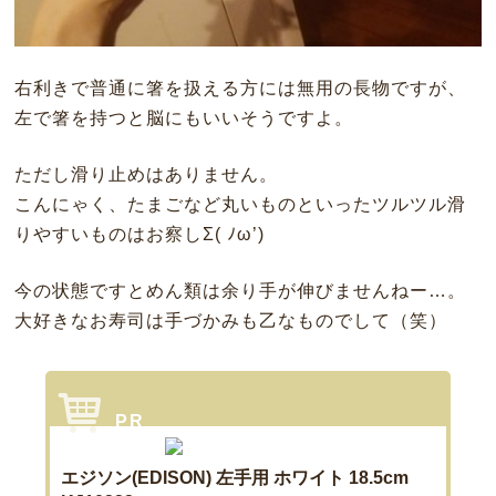
右利きで普通に箸を扱える方には無用の長物ですが、
左で箸を持つと脳にもいいそうですよ。
ただし滑り止めはありません。
こんにゃく、たまごなど丸いものといったツルツル滑
りやすいものはお察しΣ( ﾉω’)
今の状態ですとめん類は余り手が伸びませんねー…。
大好きなお寿司は手づかみも乙なものでして（笑）
エジソン(EDISON) 左手用 ホワイト 18.5cm