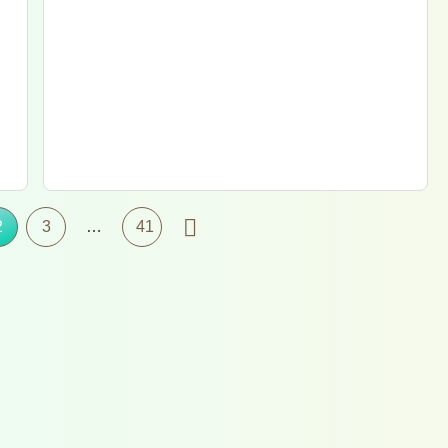
2
3
…
41