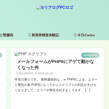
と腎臓病
根管再精査体験記
今日のaibo
た
Wordpress
メールフォームがPHP8にアゲて動かな
くなった件
た
2024/04/15
2024-04-16
件名の通りです。 業務連絡的な…ｗ PHP8による、エラー
ン
と警告の嵐 PHP8になってからスクリプトの判定がきびち
くなりまして。エラーや警告を吐きまくります。 […]