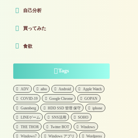
自己分析
買ってみた
食欲
Tags
ADV
aibo
Android
Apple Watch
COVID-19
Google Chrome
GOPAN
Gutenberg
HDD SSD 管理 保守
iphone
LINEゲーム
SNS活用
SOHO
THE THOR
Twitter BOT
Windows
Windows7
Windows アプリ
Wordpress