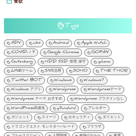
食欲
Tags
ADV
aibo
Android
Apple Watch
COVID-19
Google Chrome
GOPAN
Gutenberg
HDD SSD 管理 保守
iphone
LINEゲーム
SNS活用
SOHO
THE THOR
Twitter BOT
Windows
Windows7
Windows アプリ
Wordpress
Wordpressテーマ
Wordpress テーマ おすすめ
Wordpress プラグインなし
WordPress高速化
ySandard
アレルギー
ガジェット
スイーツ
セキュリティ
ダイエット
ドラゴンクエスト モンスターパレード
ブラウザ