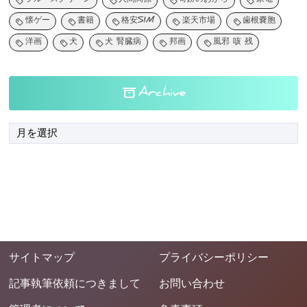
ブルースクリーン
人間関係
奇跡のおから
家電
懐ゲー
書籍
格安SIM
楽天市場
歯根嚢胞
洋画
犬
犬 腎臓病
邦画
風邪 咳 残
Archive
サイトマップ
プライバシーポリシー
記事執筆依頼につきまして
お問い合わせ