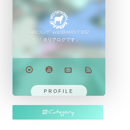
ABOUT WEBMASTER
「ヨリアログです」
PROFILE
Category