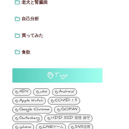
老犬と腎臓病
自己分析
買ってみた
食欲
Tags
ADV
aibo
Android
Apple Watch
COVID-19
Google Chrome
GOPAN
Gutenberg
HDD SSD 管理 保守
iphone
LINEゲーム
SNS活用