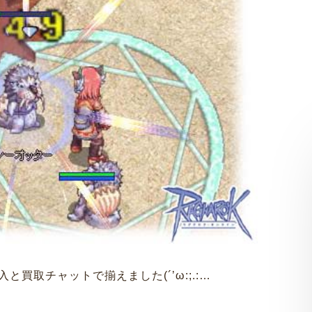
買取チャットで揃えました(´’ω:;.:…