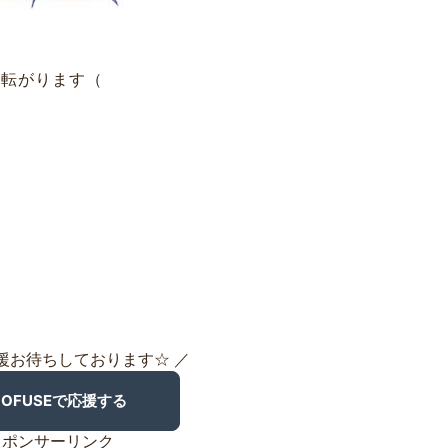
と転がります（
援お待ちしております☆ ／
スポンサーリンク