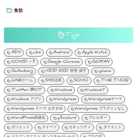
食欲
Tags
ADV
aibo
Android
Apple Watch
COVID-19
Google Chrome
GOPAN
Gutenberg
HDD SSD 管理 保守
iphone
LINEゲーム
SNS活用
SOHO
THE THOR
Twitter BOT
Windows
Windows7
Windows アプリ
Wordpress
Wordpressテーマ
Wordpress テーマ おすすめ
Wordpress プラグインなし
WordPress高速化
ySandard
アレルギー
ガジェット
スイーツ
セキュリティ
ダイエット