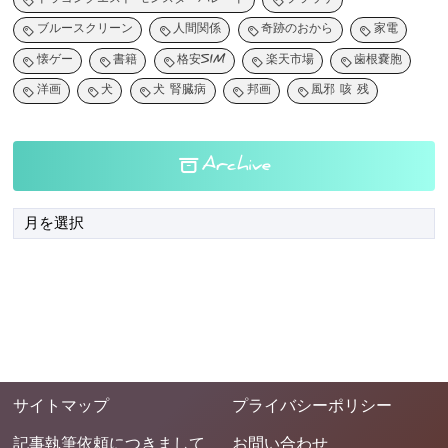
ドラゴンクエスト モンスターパレード
ブラウザ
ブルースクリーン
人間関係
奇跡のおから
家電
懐ゲー
書籍
格安SIM
楽天市場
歯根嚢胞
洋画
犬
犬 腎臓病
邦画
風邪 咳 残
Archive
サイトマップ
プライバシーポリシー
記事執筆依頼につきまして
お問い合わせ