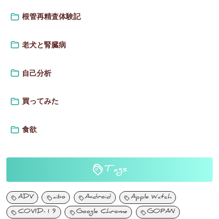
根管再精査体験記
老犬と腎臓病
自己分析
買ってみた
食欲
Tags
ADV
aibo
Android
Apple Watch
COVID-19
Google Chrome
GOPAN