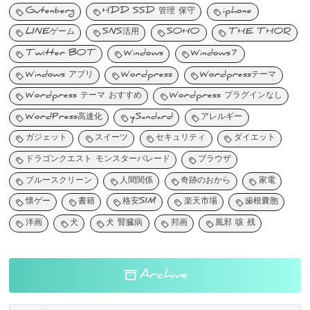
Gutenberg
HDD SSD 管理 保守
iphone
LINEゲーム
SNS活用
SOHO
THE THOR
Twitter BOT
Windows
Windows7
Windows アプリ
Wordpress
Wordpressテーマ
Wordpress テーマ おすすめ
Wordpress プラグインなし
WordPress高速化
ySandard
アレルギー
ガジェット
スイーツ
セキュリティ
ダイエット
ドラゴンクエスト モンスターパレード
ブラウザ
ブルースクリーン
人間関係
奇跡のおから
家電
懐ゲー
書籍
格安SIM
楽天市場
歯根嚢胞
洋画
犬
犬 腎臓病
邦画
風邪 咳 残
Archive