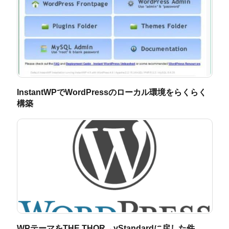
InstantWPでWordPressのローカル環境をらくらく
構築
WPテーマをTHE THOR→yStandardに戻した件