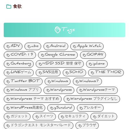
食欲
Tags
ADV
aibo
Android
Apple Watch
COVID-19
Google Chrome
GOPAN
Gutenberg
HDD SSD 管理 保守
iphone
LINEゲーム
SNS活用
SOHO
THE THOR
Twitter BOT
Windows
Windows7
Windows アプリ
Wordpress
Wordpressテーマ
Wordpress テーマ おすすめ
Wordpress プラグインなし
WordPress高速化
ySandard
アレルギー
ガジェット
スイーツ
セキュリティ
ダイエット
ドラゴンクエスト モンスターパレード
ブラウザ