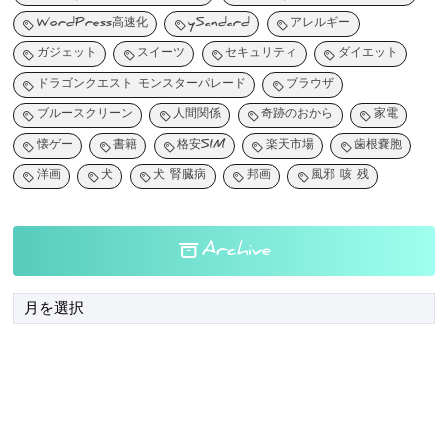
WordPress高速化
ySandard
アレルギー
ガジェット
スイーツ
セキュリティ
ダイエット
ドラゴンクエスト モンスターパレード
ブラウザ
ブルースクリーン
人間関係
奇跡のおから
家電
懐ゲー
書籍
格安SIM
楽天市場
歯根嚢胞
洋画
犬
犬 腎臓病
邦画
風邪 咳 残
Archive