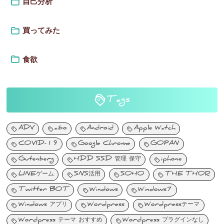
自己分析
買ってみた
食欲
Tags
ADV
aibo
Android
Apple Watch
COVID-19
Google Chrome
GOPAN
Gutenberg
HDD SSD 管理 保守
iphone
LINEゲーム
SNS活用
SOHO
THE THOR
Twitter BOT
Windows
Windows7
Windows アプリ
Wordpress
Wordpressテーマ
Wordpress テーマ おすすめ
Wordpress プラグインなし