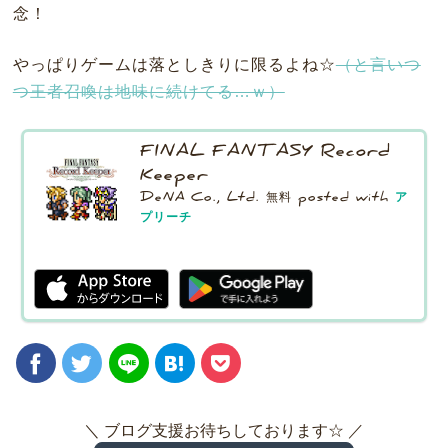
念！
やっぱりゲームは落としきりに限るよね☆
（と言いつ
つ王者召喚は地味に続けてる…ｗ）
FINAL FANTASY Record
Keeper
DeNA Co., Ltd.
無料
posted with
ア
プリーチ
＼ ブログ支援お待ちしております☆ ／