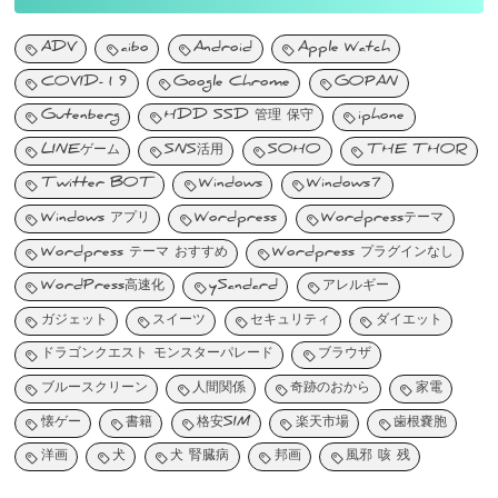
ADV
aibo
Android
Apple Watch
COVID-19
Google Chrome
GOPAN
Gutenberg
HDD SSD 管理 保守
iphone
LINEゲーム
SNS活用
SOHO
THE THOR
Twitter BOT
Windows
Windows7
Windows アプリ
Wordpress
Wordpressテーマ
Wordpress テーマ おすすめ
Wordpress プラグインなし
WordPress高速化
ySandard
アレルギー
ガジェット
スイーツ
セキュリティ
ダイエット
ドラゴンクエスト モンスターパレード
ブラウザ
ブルースクリーン
人間関係
奇跡のおから
家電
懐ゲー
書籍
格安SIM
楽天市場
歯根嚢胞
洋画
犬
犬 腎臓病
邦画
風邪 咳 残