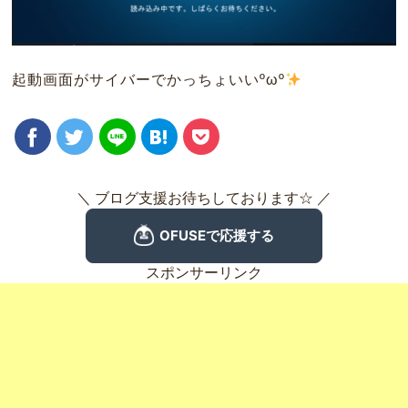
起動画面がサイバーでかっちょいいºωº
️
＼ ブログ支援お待ちしております☆ ／
スポンサーリンク