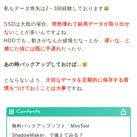
私もデータ喪失は2～3回経験しております
SSDは大抵の場合、
突然壊れて結局データが取り出せ
ない
ことが多いんですよね。
HDDでも…動きがなんか緩慢だな～とか、
遅いな…と
感じた頃には既に手遅れ
だったり。
あの時バックアップしておけば…
とならないよう、
大切なデータを定期的に保存する習
慣をつけておくことは大事
ですね。
Contents
無料バックアップソフト「MiniTool
ShadowMaker」で備えてみる？